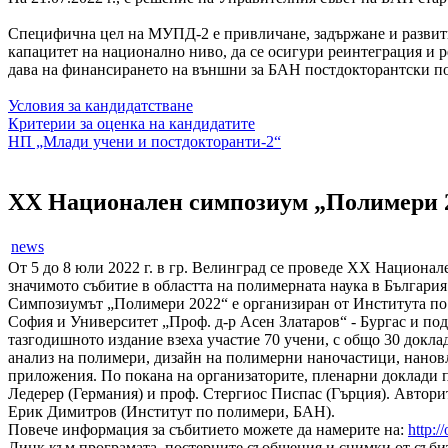
Специфична цел на МУПД-2 е привличане, задържане и развити
капацитет на национално ниво, да се осигури реинтеграция и р
дава на финансирането на външни за БАН постдокторантски п
Условия за кандидатстване
Критерии за оценка на кандидатите
НП „Млади учени и постдокторанти-2“
XX Национален симпозиум „Полимери 2
news
От 5 до 8 юли 2022 г. в гр. Велинград се проведе ХХ Национал
значимото събитие в областта на полимерната наука в България
Симпозиумът „Полимери 2022“ е организиран от Института по
София и Университет „Проф. д-р Асен Златаров“ - Бургас и п
тазгодишното издание взеха участие 70 учени, с общо 30 докла
анализ на полимери, дизайн на полимерни наночастици, нанов
приложения. По покана на организаторите, пленарни доклади 
Ледерер (Германия) и проф. Стергиос Писпас (Гърция). Автори
Ерик Димитров (Институт по полимери, БАН).
Повече информация за събитието можете да намерите на:
http:/
Линк към програмата, постерните съобщения и снимки от съби