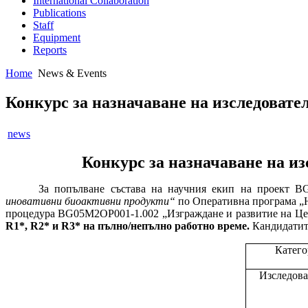
International Collaboration
Publications
Staff
Equipment
Reports
Home
News & Events
Конкурс за назначаване на изследовате
news
Конкурс за назначаване на из
За попълване състава на научния екип на проект B
иновативни биоактивни продукти“
по Оперативна програма 
процедура BG05M2ОP001-1.002 „Изграждане и развитие на Це
R1
*
,
R2*
и
R3
* на пълно/непълно работно време.
Кандидатите
Катего
Изследова