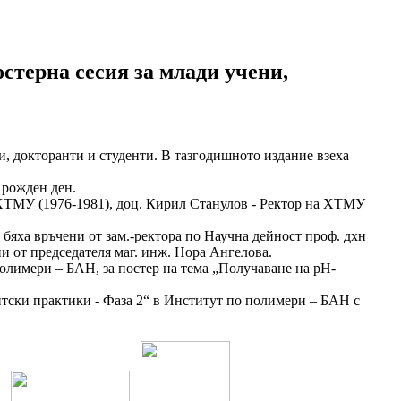
стерна сесия за млади учени,
, докторанти и студенти. В тазгодишното издание взеха
 рожден ден.
 ХТМУ (1976-1981), доц. Кирил Станулов - Ректор на ХТМУ
бяха връчени от зам.-ректора по Научна дейност проф. дхн
 от председателя маг. инж. Нора Ангелова.
лимери – БАН, за постер на тема „Получаване на pH-
тски практики - Фаза 2“ в Институт по полимери – БАН с