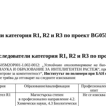
ли категория R1, R2 и R3 по проект BG0
следователи категория R1,
R2
и
R3
по пр
G05M2OP001-1.002-0012:
„Устойчиво оползотворяване на био
„НАУКА И ОБРАЗОВАНИЕ ЗА ИНТЕЛИГЕНТЕН РАСТЕЖ“, приорите
нтрове за компетентност“,
Институтът по полимери при БАН о
 трябва да отговарят на следните изисквания:
рия
Образование/квалификация
Професионале
опит
тел R1
Магистърска степен
Не се изисква
в професионално направление 4.2.
Химически науки, 4.3 Биологически