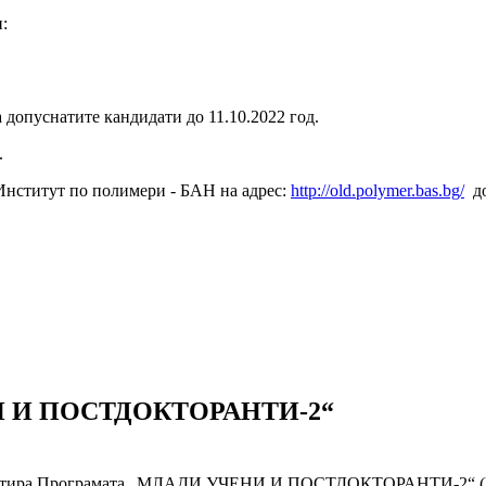
и:
на допуснатите кандидати до
11.10.2022 год.
.
а Институт по полимери - БАН
на адрес:
http://old.polymer.bas.bg/
д
НИ И ПОСТДОКТОРАНТИ-2“
АН стартира Програмата „МЛАДИ УЧЕНИ И ПОСТДОКТОРАНТИ-2“ 