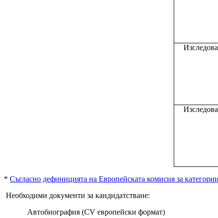
Изследова
Изследова
*
Съгласно дефиницията на Европейската комисия за категории
Необходими документи за кандидатстване:
Автобиография (CV европейски формат)