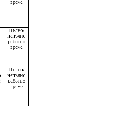
време
Пълно/
непълно
работно
време
Пълно/
о
непълно
;
работно
време