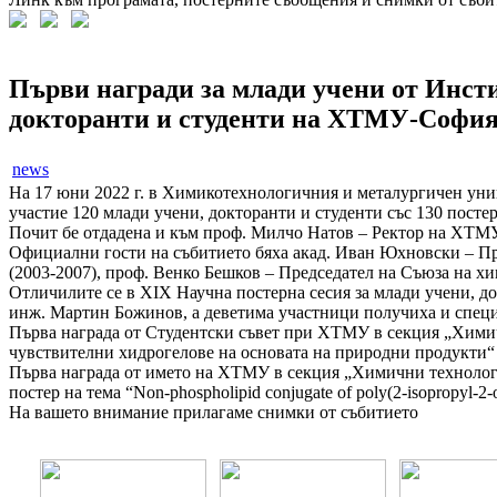
Първи награди за млади учени от Инсти
докторанти и студенти на ХТМУ-Софи
news
На 17 юни 2022 г. в Химикотехнологичния и металургичен унив
участие 120 млади учени, докторанти и студенти със 130 посте
Почит бе отдадена и към проф. Милчо Натов – Ректор на ХТМУ с
Официални гости на събитието бяха акад. Иван Юхновски – Пр
(2003-2007), проф. Венко Бешков – Председател на Съюза на хи
Отличилите се в XIX Научна постерна сесия за млади учени, до
инж. Мартин Божинов, а деветима участници получиха и специа
Първа награда от Студентски съвет при ХТМУ в секция „Химич
чувствителни хидрогелове на основата на природни продукти“
Първа награда от името на ХТМУ в секция „Химични технологи
постер на тема “Non-phospholipid conjugate of poly(2-isopropyl-2-oxa
На вашето внимание прилагаме снимки от събитието