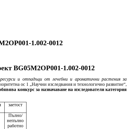
5M2OP001-1.002-0012
оект BG05M2OP001-1.002-0012
-ресурси и отпадъци от лечебни и ароматични растения за
тна ос 1 „Научни изследвания и технологично развитие“,
бявява конкурс за назначаване на изследователи категория
н
заетост
Пълно/
непълно
работно