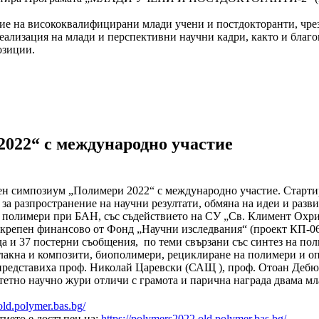
е на висококвалифицирани млади учени и постдокторанти, чрез 
еализация на млади и перспективни научни кадри, както и благо
озиции.
022“ с международно участие
ен симпозиум „Полимери 2022“ с международно участие. Стартира
 за разпространение на научни резултати, обмяна на идеи и раз
 полимери при БАН, със съдействието на СУ „Св. Климент Охри
одкрепен финансово от Фонд „Научни изследвания“ (проект КП-0
да и 37 постерни съобщения, по теми свързани със синтез на пол
лакна и композити, биополимери, рециклиране на полимери и оп
представиха проф. Николай Царевски (САЩ ), проф. Отоан Дебюи
тетно научно жури отличи с грамота и парична награда двама м
/old.polymer.bas.bg/
тието е достъпен на:
https://polymers2022.old.polymer.bas.bg/