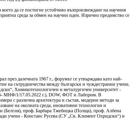
което да се постигне устойчиво възпроизвеждане на научния
приятна среда за обмен на научни идеи. Изрично предимство се
л през далечната 1967 г., форумът се утвърждава като най-
витие на сътрудничества между български и чуждестранни учени.
дски“, Химикотехнологичен и металургичен университет -
6- МНФ/1/17.05.2022 г.), DOW, ФОТ и Лабприм. В
имери с различна архитектура и състав, модерни методи за
азване на околната среда, иновативни технологии и
 (Белгия), проф. Барбара Тжебицка (Полща), проф. Албена
лади учени - Констанс Русева (СУ „Св. Климент Охридски“) и