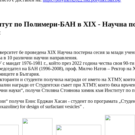
тут по Полимери-БАН в XIX - Научна по
я
ерситет бе проведена XIX Научна постерна сесия за млади учени
ра в 10 различни научни направления.
 мандат 1976-1981 г., който през 2022 година чества своя 90-ти
едседател на БАН (1996-2008), проф. Милчо Натов – Ректор на
миците в България.
кторанти и студенти получиха награди от името на ХТМУ, които 
лни награди от Студентски съвет при ХТМУ, които бяха връчени
ни науки“, получи Стиляна Стоянова химик към Институт по по
и“ получи Енис Ерджан Хасан - студент по програмата „Студен
zoline) for design of surfactant vesicles” .