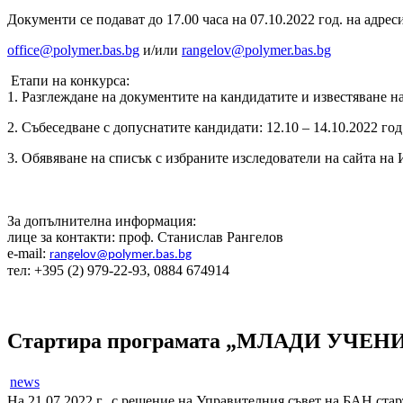
Документи се подават до 17.00 часа на 07.10.2022 год. на адрес
office@polymer.bas.bg
и/или
rangelov
@polymer.bas.bg
Етапи на конкурса:
1. Разглеждане на документите на кандидатите и известяване 
2. Събеседване с допуснатите кандидати: 12.10 – 14.10.2022 год
3.
Обявяване
на списък с избраните изследователи на сайта н
За допълнителна информация:
лице за контакти: проф. Станислав Рангелов
e-mail:
rangelov@polymer.bas.bg
тел: +395 (2) 979-22-93
, 0884 674914
Стартира програмата „МЛАДИ УЧЕ
news
На 21.07.2022 г., с решение на Управителния съвет на Б