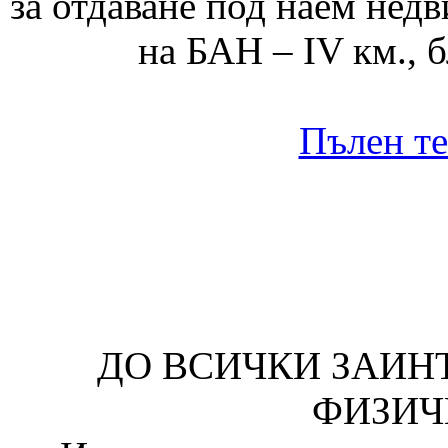
за отдаване под наем нед
на БАН – IV км., б
Пълен те
ДО ВСИЧКИ ЗАИН
ФИЗИЧ