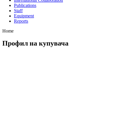
International Collaboration
Publications
Staff
Equipment
Reports
Home
Профил на купувача