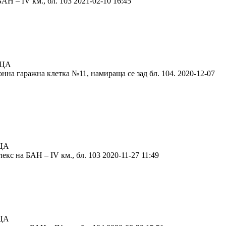
Н – IV км., бл. 103 2021-02-10 16:45
ИЦА
нна гаражна клетка №11, намираща се зад бл. 104. 2020-12-07
ЦА
с на БАН – IV км., бл. 103 2020-11-27 11:49
ЦА