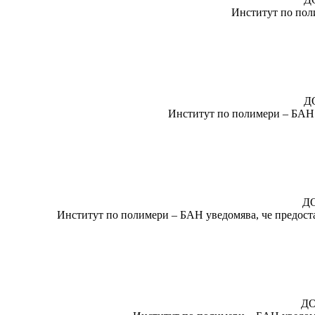
Институт по поли
Д
Институт по полимери – БАН у
ДО
Институт по полимери – БАН уведомява, че предостав
Д