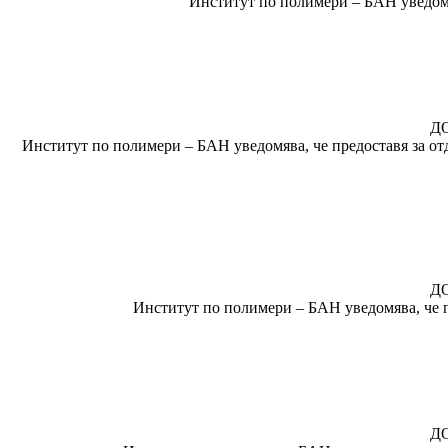
Институт по полимери – БАН уведомяв
ДО
Институт по полимери – БАН уведомява, че предоставя за отд
Д
Институт по полимери – БАН уведомява, че п
Д